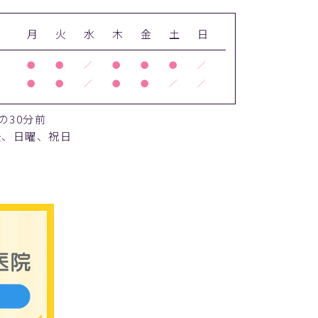
月
火
水
木
金
土
日
●
●
／
●
●
●
／
●
●
／
●
●
／
／
の30分前
後、日曜、祝日