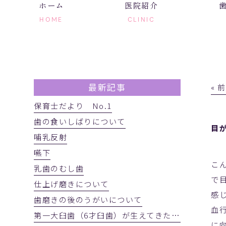
ホーム
医院紹介
HOME
CLINIC
最新記事
« 
保育士だより No.1
歯の食いしばりについて
目
哺乳反射
嚥下
こ
乳歯のむし歯
で
仕上げ磨きについて
感
歯磨きの後のうがいについて
血
第一大臼歯（6才臼歯）が生えてきたかを確認しましょう
に