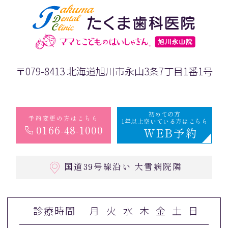
〒079-8413 北海道旭川市永山3条7丁目1番1号
初めての方
予約変更の方はこちら
1年以上空いている方はこちら
0166-48-1000
WEB予約
国道39号線沿い 大雪病院隣
診療時間
月
火
水
木
金
土
日