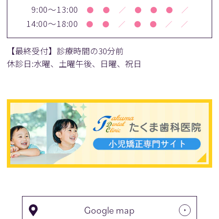
9:00～13:00
●
●
／
●
●
●
／
14:00～18:00
●
●
／
●
●
／
／
【最終受付】診療時間の30分前
休診日:水曜、土曜午後、日曜、祝日
Google map