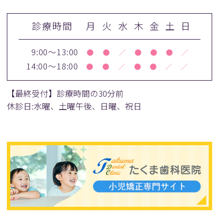
診療時間
月
火
水
木
金
土
日
9:00～13:00
●
●
／
●
●
●
／
14:00～18:00
●
●
／
●
●
／
／
【最終受付】診療時間の30分前
休診日:水曜、土曜午後、日曜、祝日