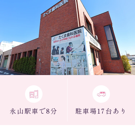
永山駅
車で8分
駐車場
17台あり