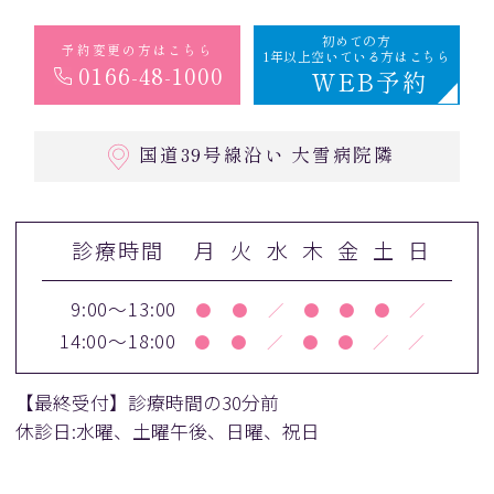
初めての方
予約変更の方はこちら
1年以上空いている方はこちら
0166-48-1000
WEB予約
国道39号線沿い 大雪病院隣
診療時間
月
火
水
木
金
土
日
9:00～13:00
●
●
／
●
●
●
／
14:00～18:00
●
●
／
●
●
／
／
【最終受付】診療時間の30分前
休診日:水曜、土曜午後、日曜、祝日