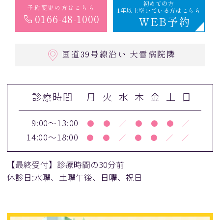
初めての方
予約変更の方はこちら
1年以上空いている方はこちら
0166-48-1000
WEB予約
国道39号線沿い 大雪病院隣
診療時間
月
火
水
木
金
土
日
9:00～13:00
●
●
／
●
●
●
／
14:00～18:00
●
●
／
●
●
／
／
【最終受付】診療時間の30分前
休診日:水曜、土曜午後、日曜、祝日