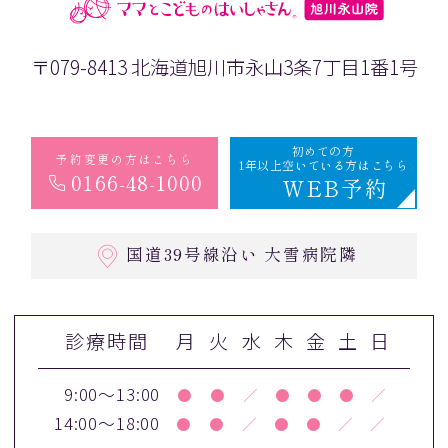
〒079-8413 北海道旭川市永山3条7丁目1番1号
初めての方
予約変更の方はこちら
1年以上空いている方はこちら
0166-48-1000
WEB予約
国道39号線沿い 大雪病院隣
診療時間
月
火
水
木
金
土
日
9:00～13:00
●
●
／
●
●
●
／
14:00～18:00
●
●
／
●
●
／
／