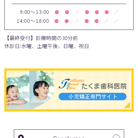
9:00～13:00
●
●
／
●
●
●
／
14:00～18:00
●
●
／
●
●
／
／
【最終受付】診療時間の30分前
休診日:水曜、土曜午後、日曜、祝日