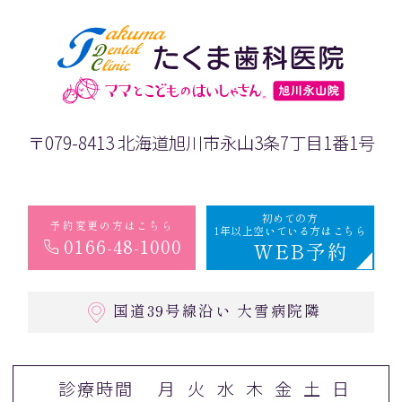
〒079-8413 北海道旭川市永山3条7丁目1番1号
初めての方
予約変更の方はこちら
1年以上空いている方はこちら
0166-48-1000
WEB予約
国道39号線沿い 大雪病院隣
診療時間
月
火
水
木
金
土
日