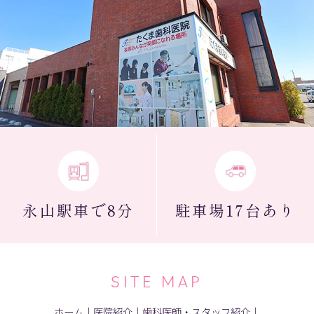
永山駅
車で8分
駐車場
17台あり
SITE MAP
ホーム
｜
医院紹介
｜
歯科医師・スタッフ紹介
｜