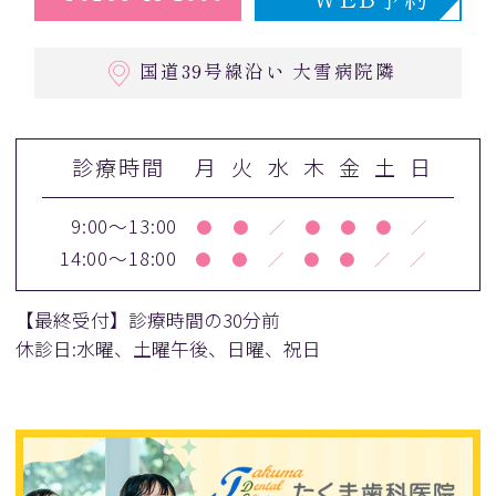
国道39号線沿い 大雪病院隣
診療時間
月
火
水
木
金
土
日
9:00～13:00
●
●
／
●
●
●
／
14:00～18:00
●
●
／
●
●
／
／
【最終受付】診療時間の30分前
休診日:水曜、土曜午後、日曜、祝日