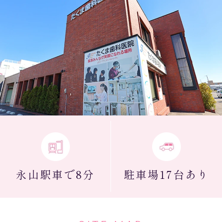
永山駅
車で8分
駐車場
17台あり