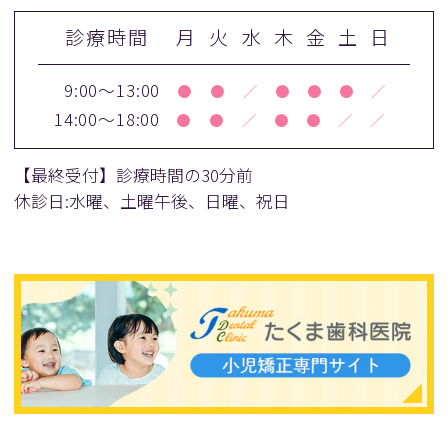
診療時間
月
火
水
木
金
土
日
9:00～13:00
●
●
／
●
●
●
／
14:00～18:00
●
●
／
●
●
／
／
【最終受付】診療時間の30分前
休診日:水曜、土曜午後、日曜、祝日