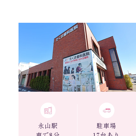
永山駅
駐車場
車で8分
17台あり