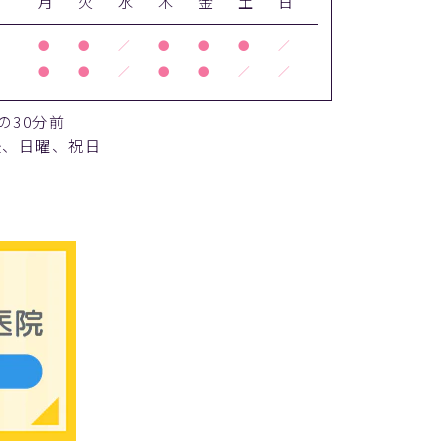
月
火
水
木
金
土
日
●
●
／
●
●
●
／
●
●
／
●
●
／
／
の30分前
後、日曜、祝日