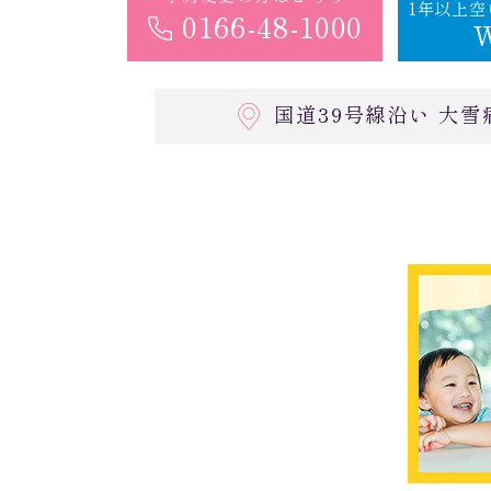
1年以上
0166-48-1000
国道39号線沿い 大雪