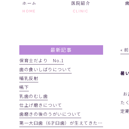
ホーム
医院紹介
HOME
CLINIC
最新記事
« 
保育士だより No.1
歯の食いしばりについて
暑
哺乳反射
嚥下
お
乳歯のむし歯
た
仕上げ磨きについて
定
歯磨きの後のうがいについて
第一大臼歯（6才臼歯）が生えてきたかを確認しましょう