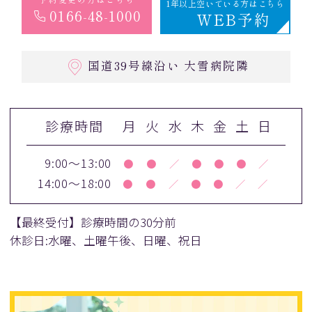
1年以上空いている方はこちら
0166-48-1000
WEB予約
国道39号線沿い 大雪病院隣
診療時間
月
火
水
木
金
土
日
9:00～13:00
●
●
／
●
●
●
／
14:00～18:00
●
●
／
●
●
／
／
【最終受付】診療時間の30分前
休診日:水曜、土曜午後、日曜、祝日