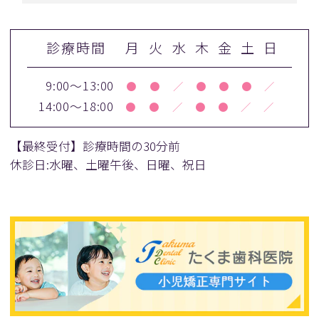
診療時間
月
火
水
木
金
土
日
9:00～13:00
●
●
／
●
●
●
／
14:00～18:00
●
●
／
●
●
／
／
【最終受付】診療時間の30分前
休診日:水曜、土曜午後、日曜、祝日