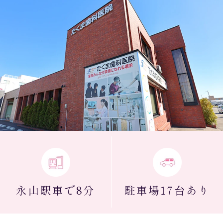
永山駅
車で8分
駐車場
17台あり