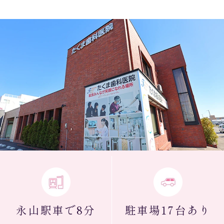
永山駅
車で8分
駐車場
17台あり