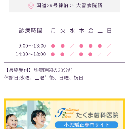
国道39号線沿い 大雪病院隣
診療時間
月
火
水
木
金
土
日
9:00～13:00
●
●
／
●
●
●
／
14:00～18:00
●
●
／
●
●
／
／
【最終受付】診療時間の30分前
休診日:水曜、土曜午後、日曜、祝日