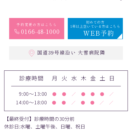
初めての方
予約変更の方はこちら
1年以上空いている方はこちら
0166-48-1000
WEB予約
国道39号線沿い 大雪病院隣
診療時間
月
火
水
木
金
土
日
9:00～13:00
●
●
／
●
●
●
／
14:00～18:00
●
●
／
●
●
／
／
【最終受付】診療時間の30分前
休診日:水曜、土曜午後、日曜、祝日