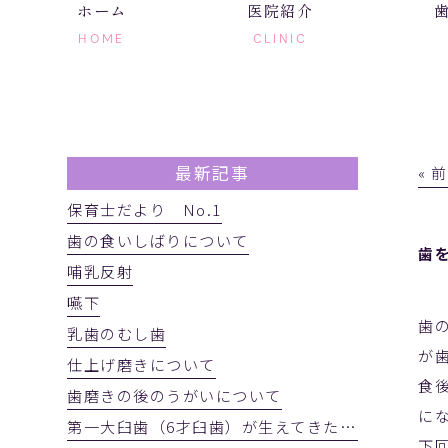
ホーム
医院紹介
HOME
CLINIC
最新記事
« 
保育士だより No.1
歯の食いしばりについて
歯
哺乳反射
嚥下
歯
乳歯のむし歯
が
仕上げ磨きについて
食
歯磨きの後のうがいについて
に
第一大臼歯（6才臼歯）が生えてきたかを確認しましょう
下