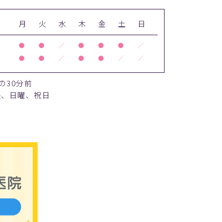
月
火
水
木
金
土
日
●
●
／
●
●
●
／
●
●
／
●
●
／
／
の30分前
後、日曜、祝日