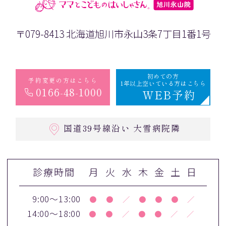
〒079-8413 北海道旭川市永山3条7丁目1番1号
初めての方
予約変更の方はこちら
1年以上空いている方はこちら
0166-48-1000
WEB予約
国道39号線沿い 大雪病院隣
診療時間
月
火
水
木
金
土
日
9:00～13:00
●
●
／
●
●
●
／
14:00～18:00
●
●
／
●
●
／
／